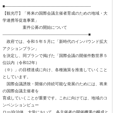
■-----------------------------
------------------------------
---------
【観光庁】「将来の国際会議主催者育成のための地域・
大
学連携等促進事業」
案件公募の開始について
------------------------------
------------------------------
--------■
政府では、令和５年５月に「
新時代のインバウンド拡大
アクションプラン」
を決定し、同プランで掲げた「国際会議の開催件数世界５
位以内（
令和12年）
（※）」の目標達成に向け、
各種施策を推進していくこと
としています。
国際会議誘致・開催の持続可能な発展のためには、
将来
の国際会議主催者を
育成していくことが重要です。これに向けては、
地域のコ
ンベンションビュー
ロー/自治体、大学において、
各主催者の開催機運の醸成と