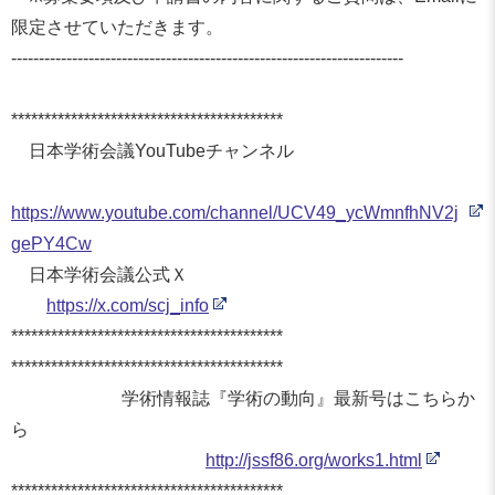
限定させていただきます。
------------------------------
------------------------------
-----------
******************************
***********
日本学術会議YouTubeチャンネル
https://www.youtube.com/
channel/UCV49_
ycWmnfhNV2j
gePY4Cw
日本学術会議公式Ｘ
https://x.com/scj_info
******************************
***********
******************************
***********
学術情報誌『学術の動向』最新号はこちらか
ら
http://jssf86.org/works1.html
******************************
***********