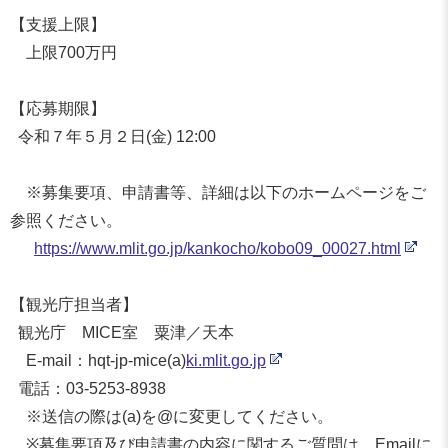
【支援上限】
上限700万円
【応募期限】
令和７年５月２日(金) 12:00
※募集要項、申請書等、
詳細は以下のホームページをご
参照ください。
https://www.mlit.go.jp/
kankocho/kobo09_00027.html
【観光庁担当者】
観光庁 MICE室 粟津／天本
E-mail：hqt-jp-mice(a)
ki.mlit.
go.jp
電話：03-5253-8938
※送信の際は(a)を@に変更してください。
※募集要項及び申請書の内容に関するご質問は、
Emailに